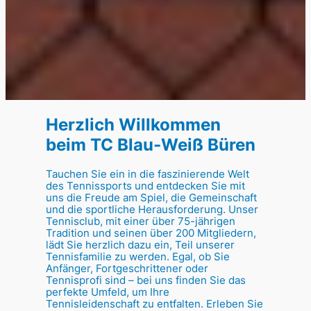
Herzlich Willkommen
beim TC Blau-Weiß Büren
Tauchen Sie ein in die faszinierende Welt
des Tennissports und entdecken Sie mit
uns die Freude am Spiel, die Gemeinschaft
und die sportliche Herausforderung. Unser
Tennisclub, mit einer über 75-jährigen
Tradition und seinen über 200 Mitgliedern,
lädt Sie herzlich dazu ein, Teil unserer
Tennisfamilie zu werden. Egal, ob Sie
Anfänger, Fortgeschrittener oder
Tennisprofi sind – bei uns finden Sie das
perfekte Umfeld, um Ihre
Tennisleidenschaft zu entfalten. Erleben Sie